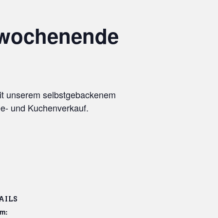
nwochenende
mit unserem selbstgebackenem
ee- und Kuchenverkauf.
AILS
m: