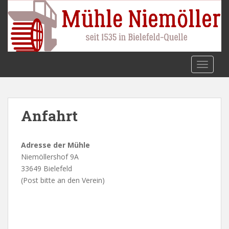
S
k
i
p
t
o
TOGGLE
m
a
i
n
Anfahrt
c
o
Adresse der Mühle
n
Niemöllershof 9A
t
33649 Bielefeld
e
(Post bitte an den Verein)
n
t