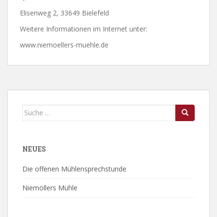
Elisenweg 2, 33649 Bielefeld
Wei­te­re In­for­ma­ti­o­nen im In­ter­net un­ter:
www.niemoellers-muehle.de
Suche
nach:
NEUES
Die offenen Mühlensprechstunde
Niemöllers Mühle