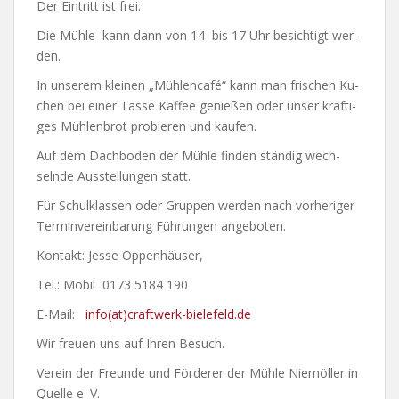
Der Ein­tritt ist frei.
Die Müh­le
kann dann von 14
bis 17 Uhr be­sich­tigt wer­
den.
In un­se­rem klei­nen „Mühl­en­ca­fé“ kann man fri­schen Ku­
chen bei ei­ner Tas­se Kaf­fee ge­nie­ßen oder un­ser kräf­ti­
ges Müh­len­brot probieren und kau­fen.
Auf dem Dach­bo­den der Müh­le fin­den stän­dig wech­
seln­de Aus­stel­lun­gen statt.
Für Schulklassen oder Gruppen werden nach vorheriger
Terminvereinbarung Führungen angeboten.
Kon­takt: Jesse Oppenhäuser,
Tel.: Mobil
0173 5184 190
E-Mail:
info(at)craftwerk-bielefeld.de
Wir freu­en uns auf Ih­ren Be­such.
Ver­ein der Freun­de und För­de­rer
der Müh­le Nie­möl­ler in
Quel­le e. V.