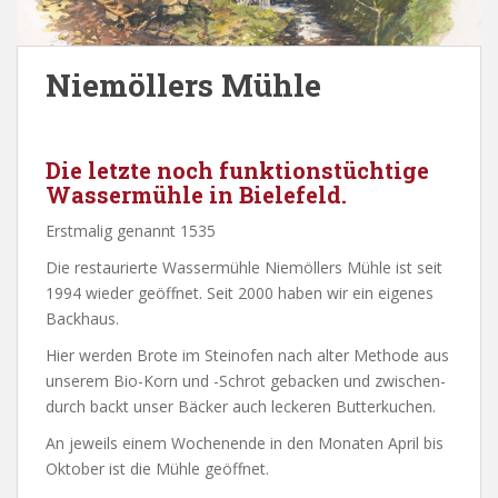
Niemöllers Mühle
Die letzte noch funktionstüchtige
Wassermühle in Bielefeld.
Erstmalig genannt 1535
Die restau­rier­te Was­ser­müh­le Nie­möl­lers Müh­le ist seit
1994 wie­der ge­öff­net. Seit 2000 ha­ben wir ein ei­ge­nes
Back­haus.
Hier wer­den Bro­te im Stein­ofen nach al­ter Me­tho­de aus
un­se­rem Bio-Korn und
-Schrot ge­ba­cken und zwi­schen­
durch backt un­ser Bä­cker auch le­cke­ren Butter­ku­chen.
An je­weils ei­nem Wo­chen­en­de in den Mo­na­ten Ap­ril bis
Ok­to­ber ist die Müh­le
ge­öff­net.