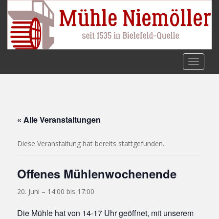
S
k
i
p
t
o
TOGGLE
m
a
i
n
c
« Alle Veranstaltungen
o
n
Diese Veranstaltung hat bereits stattgefunden.
t
e
Offenes Mühlenwochenende
n
t
20. Juni – 14:00
bis
17:00
Die Mühle hat von 14-17 Uhr geöffnet, mit unserem